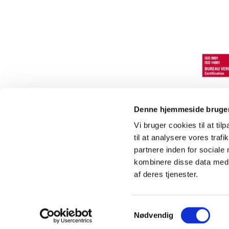
Denne hjemmeside bruger
Vi bruger cookies til at til
til at analysere vores tra
Flydebroer
partnere inden for sociale
Havnetilbehør
kombinere disse data med a
Kraftige platforme
af deres tjenester.
Flydende huse
Samtykkevalg
Nødvendig