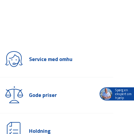
Service med omhu
Spørg en
Gode priser
ekspert om
hjælp
Holdning