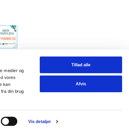
Tillad alle
ale medier og
ed vores
Privatlivspolitik
Afvis
re kan
Kontakte
fra din brug
Referencer
Nyttigt
Produktkatalog
Vis detaljer