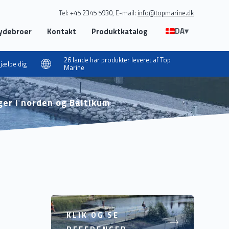
Tel:
+45 2345 5930
E-mail:
info@topmarine.dk
DA
▾
lydebroer
Kontakt
Produktkatalog
26 lande har produkter leveret af Top
 hjælpe dig
Marine
ger i norden og Baltikum
KLIK OG SE