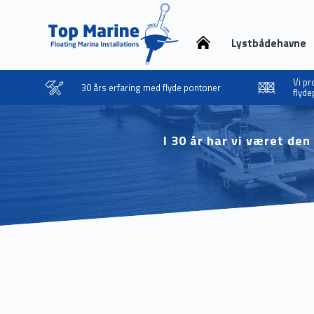
Lystbådehavne
Vi p
30 års erfaring med flyde pontoner
flyde
I 30 år har vi været de