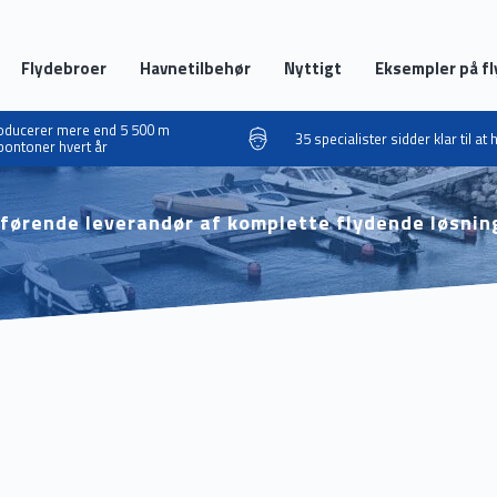
Flydebroer
Havnetilbehør
Nyttigt
Eksempler på f
roducerer mere end 5 500 m
35 specialister sidder klar til at
pontoner hvert år
n førende leverandør af komplette flydende løsnin