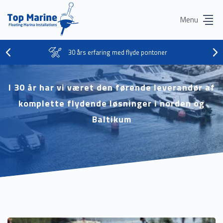
Menu
30 års erfaring med flyde pontoner
I 30 år har vi været den førende leverandør af
komplette flydende løsninger i norden og
Baltikum