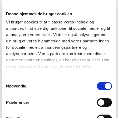
Denne hjemmeside bruger cookies
Vi bruger cookies til at tilpasse vores indhold og
annoncer, til at vise dig funktioner til sociale medier og til
Standardisering
at analysere vores trafik. Vi deler også oplysninger om
din brug af vores hjemmeside med vores partnere inden
for sociale medier, annonceringspartnere og
analysepartnere. Vores partnere kan kombinere disse
data med andre oplysninger, du har givet dem, eller som
Holdning
de har indsamlet fra din brug af deres tjenester.
Samtykkevalg
Nødvendig
Behøver du vejledning eller
mere information?
Præferencer