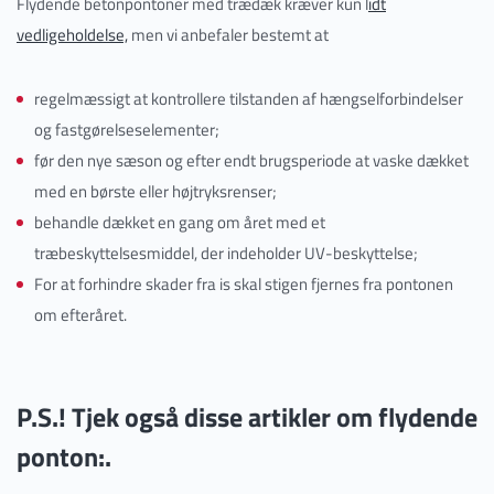
Flydende betonpontoner med trædæk kræver kun l
idt
vedligeholdelse,
men vi anbefaler bestemt at
regelmæssigt at kontrollere tilstanden af hængselforbindelser
og fastgørelseselementer;
før den nye sæson og efter endt brugsperiode at vaske dækket
med en børste eller højtryksrenser;
behandle dækket en gang om året med et
træbeskyttelsesmiddel, der indeholder UV-beskyttelse;
For at forhindre skader fra is skal stigen fjernes fra pontonen
om efteråret.
P.S.! Tjek også disse artikler om flydende
ponton:.