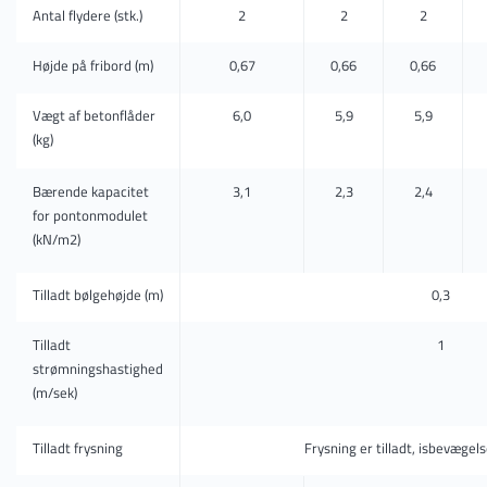
Antal flydere (stk.)
2
2
2
Højde på fribord (m)
0,67
0,66
0,66
Vægt af betonflåder
6,0
5,9
5,9
(kg)
Bærende kapacitet
3,1
2,3
2,4
for pontonmodulet
(kN/m2)
Tilladt bølgehøjde (m)
0,3
Tilladt
1
strømningshastighed
(m/sek)
Tilladt frysning
Frysning er tilladt, isbevægelse