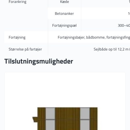
Forankring
Kæde
Betonanker
1
Fortøjningspæl
300–40
Fortøjning
Fortøjningsbøjer, bådbomme, fortøjningsfingr
Størrelse på fartøjer
Sejlbåde op til 12,2 m 
Tilslutningsmuligheder