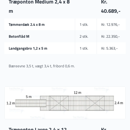
Træponton Medium 2,4 x 8
Kr.
m
40.689,-
Tømmerdæk 2.4 x 8 m
1 stk.
Kr. 12.976,-
Betonflåd M
2 stk.
Kr. 22.350,-
Landgangsbro 1,2 x 5 m
1 stk.
Kr. 5.363,-
Bæreevne 3,5 t, vægt 3,4 t, fribord 0,6 m.
Træponton Large 2,4 x 12
Kr.