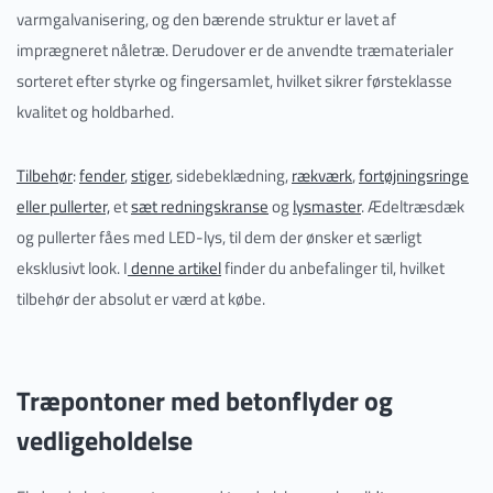
varmgalvanisering, og den bærende struktur er lavet af
imprægneret nåletræ. Derudover er de anvendte træmaterialer
sorteret efter styrke og fingersamlet, hvilket sikrer førsteklasse
kvalitet og holdbarhed.
Tilbehør
:
fender
,
stiger
, sidebeklædning,
rækværk
,
fortøjningsringe
eller pullerter,
et
sæt redningskranse
og
lysmaster
. Ædeltræsdæk
og pullerter fåes med LED-lys, til dem der ønsker et særligt
eksklusivt look. I
denne artikel
finder du anbefalinger til, hvilket
tilbehør der absolut er værd at købe.
Træpontoner med beton
flyder
og
vedligeholdelse