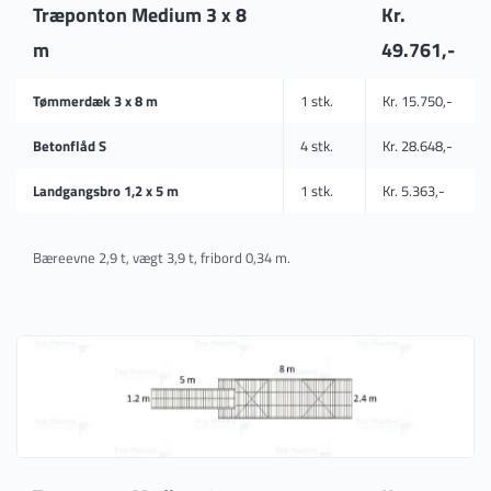
Træponton Medium 3 x 8
Kr.
m
49.761,-
Tømmerdæk 3 x 8 m
1 stk.
Kr. 15.750,-
Betonflåd S
4 stk.
Kr. 28.648,-
Landgangsbro 1,2 x 5 m
1 stk.
Kr. 5.363,-
Bæreevne 2,9 t, vægt 3,9 t, fribord 0,34 m.