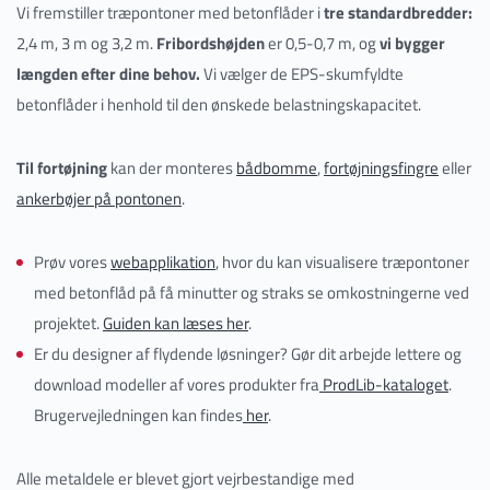
Vi fremstiller træpontoner med betonflåder i
tre standardbredder:
2,4 m, 3 m og 3,2 m.
Fribordshøjden
er 0,5-0,7 m, og
vi bygger
længden efter dine behov.
Vi vælger de EPS-skumfyldte
betonflåder i henhold til den ønskede belastningskapacitet.
Til fortøjning
kan der monteres
bådbomme
,
fortøjningsfingre
eller
ankerbøjer på pontonen
.
Prøv vores
webapplikation
, hvor du kan visualisere træpontoner
med betonflåd på få minutter og straks se omkostningerne ved
projektet.
Guiden kan læses her
.
Er du designer af flydende løsninger? Gør dit arbejde lettere og
download modeller af vores produkter fra
ProdLib-kataloget
.
Brugervejledningen kan findes
her
.
Alle metaldele er blevet gjort vejrbestandige med