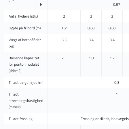
H
0,97
Antal flydere (stk.)
2
2
2
Højde på fribord (m)
0,61
0,60
0,60
Vægt af betonflåder
3,3
3,4
3,4
(kg)
Bærende kapacitet
2,1
1,8
1,7
for pontonmodulet
(kN/m2)
Tilladt bølgehøjde (m)
0,3
Tilladt
1
strømningshastighed
(m/sek)
Tilladt frysning
Frysning er tilladt, isbevægelse