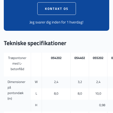
KONTAKT OS
Jeg svarer dig inden for 1 hverdag!
Tekniske specifikationer
Træpontoner
054202
054402
055202
0
med L-
betonflåd
Dimensioner
W
2,4
3,2
2,4
på
pontondæk
L
8,0
8,0
10,0
(m)
H
0,98