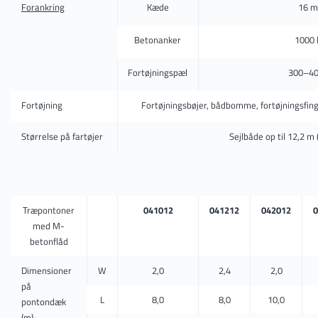
Forankring
Kæde
16 m
Betonanker
1000 
Fortøjningspæl
300–40
Fortøjning
Fortøjningsbøjer, bådbomme, fortøjningsfingr
Størrelse på fartøjer
Sejlbåde op til 12,2 m 
Træpontoner
041012
041212
042012
0
med M-
betonflåd
Dimensioner
W
2,0
2,4
2,0
på
L
8,0
8,0
10,0
pontondæk
(m)